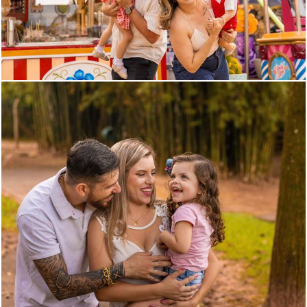
471
0
3617
39