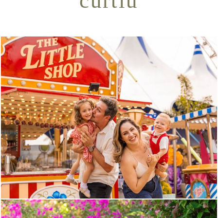
curtiu
471
0