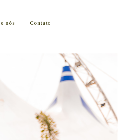
re nós
Contato