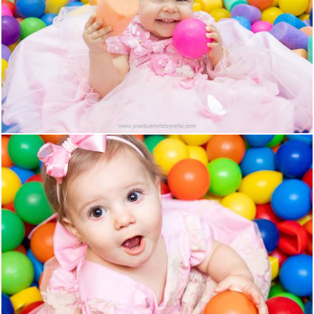
831
0
1725
6