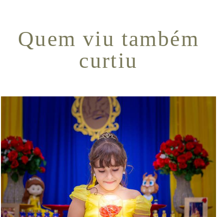
Quem viu também
curtiu
13213
8