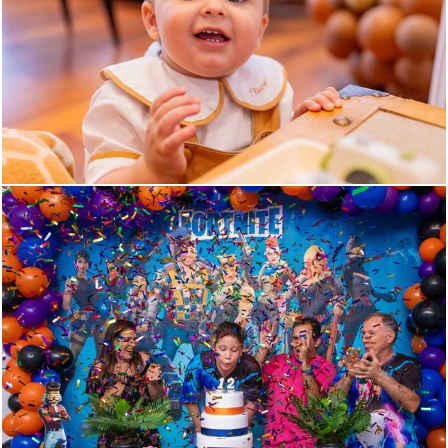
860
0
2495
8