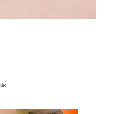
5
inho.