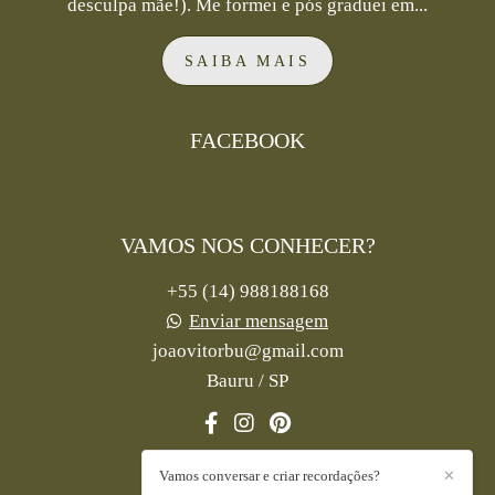
desculpa mãe!). Me formei e pós graduei em...
SAIBA MAIS
FACEBOOK
VAMOS NOS CONHECER?
+55 (14) 988188168
Enviar mensagem
joaovitorbu@gmail.com
Bauru / SP
Vamos conversar e criar recordações?
✕