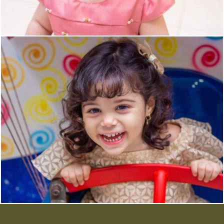
2369
6