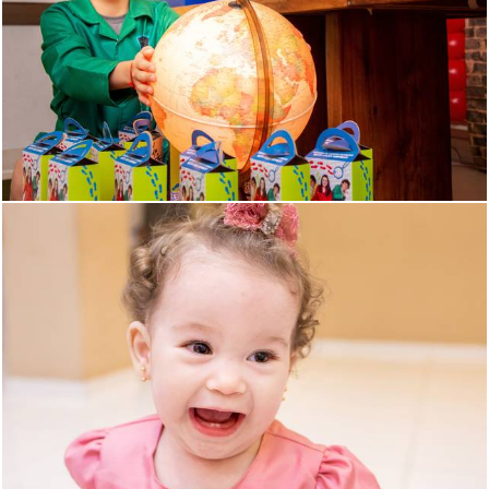
1673
0
2582
7